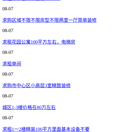
08-07
求购区域不限不限房型不限两室一厅简单装修
08-07
求租花园公寓100平方左右，电梯房
08-07
求租单间
08-07
求购市中心区小高层3室精致装修
08-07
城区1-3楼价格在80万左右
08-07
求租1一2楼精装100平方里面基本设备不要