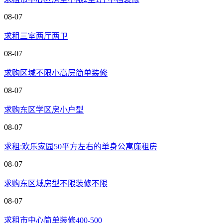
08-07
求租三室两厅两卫
08-07
求购区域不限小高层简单装修
08-07
求购东区学区房小户型
08-07
求租:欢乐家园50平方左右的单身公寓廉租房
08-07
求购东区域房型不限装修不限
08-07
求租市中心简单装修400-500