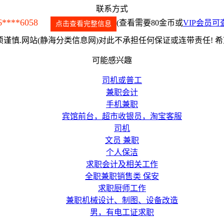
联系方式
6****6058
(查看需要80金币或
VIP会员可
点击查看完整信息
谨慎.网站(静海分类信息网)对此不承担任何保证或连带责任! 
可能感兴趣
司机或普工
兼职会计
手机兼职
宾馆前台，超市收银员，淘宝客服
司机
文员 兼职
个人保洁
求职会计及相关工作
全职兼职销售类 保安
求职厨师工作
兼职机械设计、制图、设备改造
男，有电工证求职