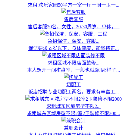
求租:欢乐家园50平方一室一厅一厨一卫一...
售后客服
售后客服20名，女性，20-30周岁，单休，...
急招保洁，保安，客服...
保洁要求55岁以下，身体健康，能坚持正...
求租区域不限店面装修...
本人想开一间棋盘室，一般也就6间那样子...
切配工
饭店招聘专业切配工两名，要求有丰富工...
求租城东区域房型不限2...
求租城东区域房型不限2室2卫装修不限200...
兼职会计